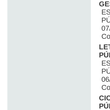
GE
E
PÚ
07
Co
LE
PÚ
E
PÚ
06
Co
CI
PÚ