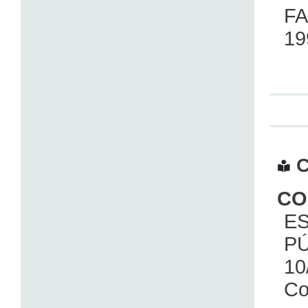
F
19
C
CO
E
PÚ
10
Co