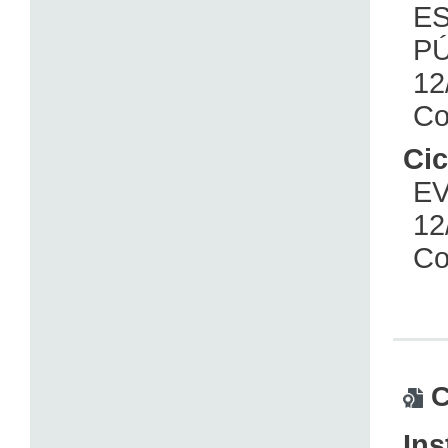
E
PÚ
12
Co
Cic
EV
12
Co
C
Ins