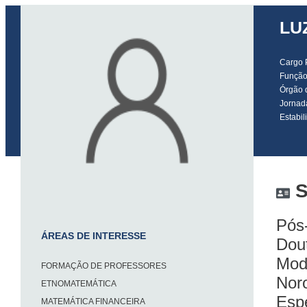
LU
Cargo
Funçã
Órgão 
Jornad
Estabil
S
Pós
ÁREAS DE INTERESSE
Dou
Mod
FORMAÇÃO DE PROFESSORES
Nor
ETNOMATEMÁTICA
Esp
MATEMÁTICA FINANCEIRA