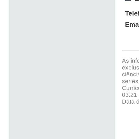
Tele
Emai
As inf
exclus
ciênci
ser es
Curríc
03:21
Data d