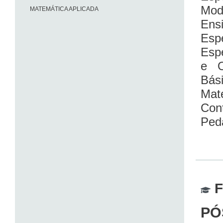
Mod
MATEMÁTICA APLICADA
Ens
Esp
Esp
e O
Bás
Mat
Con
Peda
F
PÓ