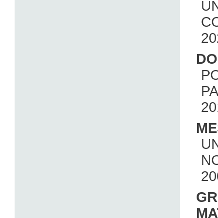
U
CO
20
DO
PO
P
20
ME
UN
N
20
GR
MA