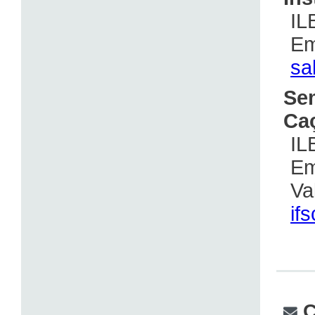
IL
Em
sa
Se
Ca
IL
Em
Va
ifs
C